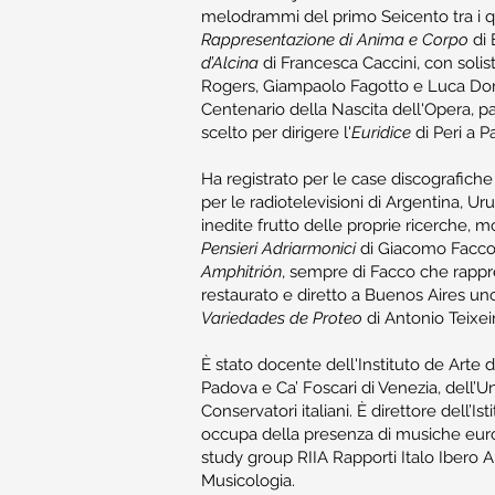
melodrammi del primo Seicento tra i qua
Rappresentazione di Anima e Corpo
di 
d’Alcina
di Francesca Caccini, con solisti
Rogers, Giampaolo Fagotto e Luca Dord
Centenario della Nascita dell'Opera, pa
scelto per dirigere l'
Euridice
di Peri a Pa
Ha registrato per le case discografich
per le radiotelevisioni di Argentina, U
inedite frutto delle proprie ricerche, 
Pensieri Adriarmonici
di Giacomo Facc
Amphitrión
, sempre di Facco che rappres
restaurato e diretto a Buenos Aires un
Variedades de Proteo
di Antonio Teixei
È stato docente dell'Instituto de Arte d
Padova e Ca’ Foscari di Venezia, dell’U
Conservatori italiani. È direttore dell’
occupa della presenza di musiche europ
study group RIIA Rapporti Italo Ibero A
Musicologia.