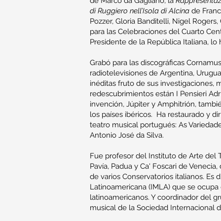
de Marco da Gagliano, la
Rappresentaz
di Ruggiero nell’Isola di Alcina
de France
Pozzer, Gloria Banditelli, Nigel Roger
para las Celebraciones del Cuarto Cen
Presidente de la República Italiana, lo 
Grabó para las discográficas Cornamusa
radiotelevisiones de Argentina, Urugua
inéditas fruto de sus investigaciones,
redescubrimientos están I Pensieri A
invención, Júpiter y Amphitrión, tambi
los países ibéricos. Ha restaurado y d
teatro musical portugués: As Variedade
Antonio José da Silva.
Fue profesor del Instituto de Arte del
Pavía, Padua y Ca' Foscari de Venecia,
de varios Conservatorios italianos. Es d
Latinoamericana (IMLA) que se ocupa 
latinoamericanos. Y coordinador del gru
musical de la Sociedad Internacional d