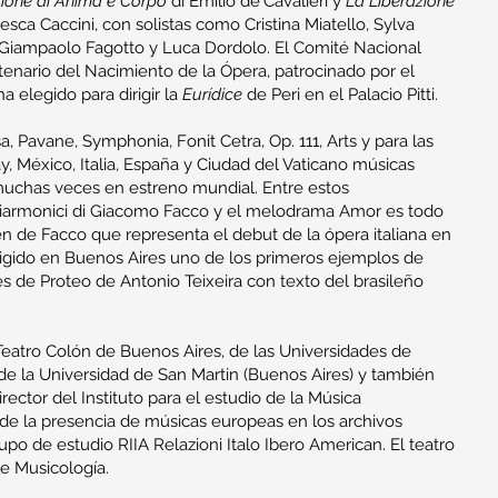
ione di Anima e Corpo
di Emilio de'Cavalieri y
La Liberazione
sca Caccini, con solistas como Cristina Miatello, Sylva
s, Giampaolo Fagotto y Luca Dordolo. El Comité Nacional
tenario del Nacimiento de la Ópera, patrocinado por el
ha elegido para dirigir la
Eurídice
de Peri en el Palacio Pitti.
, Pavane, Symphonia, Fonit Cetra, Op. 111, Arts y para las
y, México, Italia, España y Ciudad del Vaticano músicas
 muchas veces en estreno mundial. Entre estos
driarmonici di Giacomo Facco y el melodrama Amor es todo
én de Facco que representa el debut de la ópera italiana en
irigido en Buenos Aires uno de los primeros ejemplos de
s de Proteo de Antonio Teixeira con texto del brasileño
 Teatro Colón de Buenos Aires, de las Universidades de
 de la Universidad de San Martin (Buenos Aires) y también
irector del Instituto para el estudio de la Música
de la presencia de músicas europeas en los archivos
po de estudio RIIA Relazioni Italo Ibero American. El teatro
e Musicología.