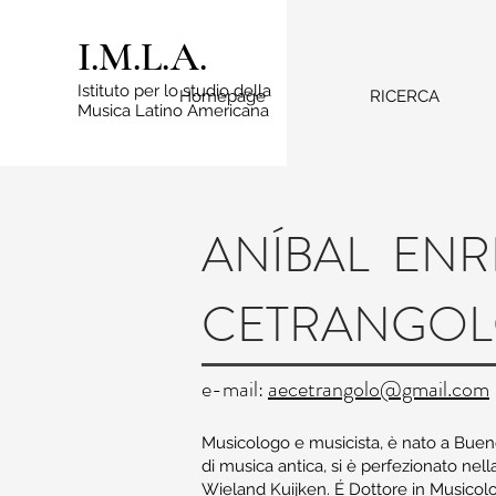
I.M.L.A.
Istituto per lo studio della
Homepage
RICERCA
Musica Latino Americana
ANÍBAL EN
CETRANGO
e-mail:
aecetrangolo@gmail.com
Musicologo e musicista, è nato a Bueno
di musica antica, si è perfezionato nell
Wieland Kuijken. É Dottore in Musicologi