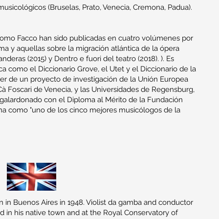
sicológicos (Bruselas, Prato, Venecia, Cremona, Padua).
como Facco han sido publicadas en cuatro volúmenes por
tema y aquellas sobre la migración atlántica de la ópera
nderas (2015) y Dentro e fuori del teatro (2018). ). Es
 como el Diccionario Grove, el Utet y el Diccionario de la
der de un proyecto de investigación de la Unión Europea
 Cà Foscari de Venecia, y las Universidades de Regensburg,
 galardonado con el Diploma al Mérito de la Fundación
na como "uno de los cinco mejores musicólogos de la
n in Buenos Aires in 1948. Violist da gamba and conductor
 in his native town and at the Royal Conservatory of