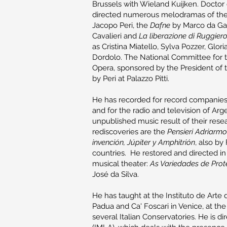
Brussels with Wieland Kuijken. Doctor o
directed numerous melodramas of the 
Jacopo Peri, the
Dafne
by Marco da Ga
Cavalieri and
La liberazione di Ruggiero 
as Cristina Miatello, Sylva Pozzer, Glo
Dordolo. The National Committee for th
Opera, sponsored by the President of 
by Peri at Palazzo Pitti.
He has recorded for record companies 
and for the radio and television of Arge
unpublished music result of their res
rediscoveries are the
Pensieri Adriarmo
invención, Júpiter y Amphitrión
, also by
countries. He restored and directed i
musical theater:
As Variedades de Prot
José da Silva.
He has taught at the Instituto de Arte d
Padua and Ca' Foscari in Venice, at th
several Italian Conservatories. He is di