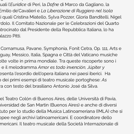
li l’
Euridice
di Peri, la
Dafne
di Marco da Gagliano, la
Emilio de’Cavalieri e
La Liberazione di Ruggiero nel Isola
 quali Cristina Miatello, Sylva Pozzer, Gloria Banditelli, Nigel
olo. Il Comitato Nazionale per le Celebrazioni del Quarto
trocinato dal Presidente della Repubblica Italiana, lo ha
lazzo Pitti.
e Cornamusa, Pavane, Symphonia, Fonit Cetra, Op. 111, Arts e
ruguay, Messico, Italia, Spagna e Città del Vaticano musiche
molte volte in prima mondiale. Tra queste riscoperte sono i
o e il melodramma
Amor es todo invención, Júpiter y
enta l'esordio dell'opera italiana nei paesi iberici. Ha
o dei primi esempi di teatro musicale portoghese:
As
ra con testo del brasiliano Antonio José da Silva.
el Teatro Colón di Buenos Aires, delle Università di Pavia,
niversidad de San Martin (Buenos Aires) e anche di diversi
Istituto per lo studio della Musica Latinoameriana (IMLA) che si
ee negli archivi latinoamericani. E coordinatore dello
mericani. Il teatro musicale della Società Internazionale di