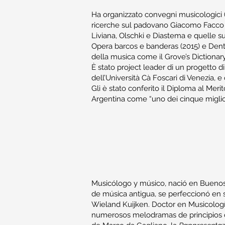
Ha organizzato convegni musicologici (
ricerche sul padovano Giacomo Facco so
Liviana, Olschki e Diastema e quelle sull
Opera barcos e banderas (2015) e Dentro
della musica come il Grove’s Dictionary
È stato project leader di un progetto 
dell’Università Cà Foscari di Venezia, 
Gli è stato conferito il Diploma al Me
Argentina come “uno dei cinque miglior
Musicólogo y músico, nació en Buenos 
de música antigua, se perfeccionó en 
Wieland Kuijken. Doctor en Musicología 
numerosos melodramas de principios del