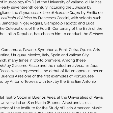
f Musicology (Ph.D.) at the University of Valladolid. He has
early seventeenth century including the
Euridice
by
gliano, the
Rappresentazione di Anima e Corpo
by Emilio de'
nell’Isola di Alcina
by Francesca Caccini, with soloists such
ria Banditelli, Nigel Rogers, Giampaolo Fagotto and Luca
e Celebrations of the Fourth Centenary of the Birth of the
the Italian Republic, has chosen him to conduct the
Euridice
Cornamusa, Pavane, Symphonia, Fonit Cetra, Op. 111, Arts
ntina, Uruguay, Mexico, Italy, Spain and Vatican City
earch, many times in world premiere. Among these
nici
by Giacomo Facco and the melodrama
Amor es todo
 Facco, which represents the debut of Italian opera in Iberian
n Buenos Aires one of the first examples of Portuguese
eo
by Antonio Teixeira with text by the Brazilian Antonio
el Teatro Colón in Buenos Aires, at the Universities of Pavia,
e Universidad de San Martin (Buenos Aires) and also at
rector of the Institute for the Study of Latin American Music