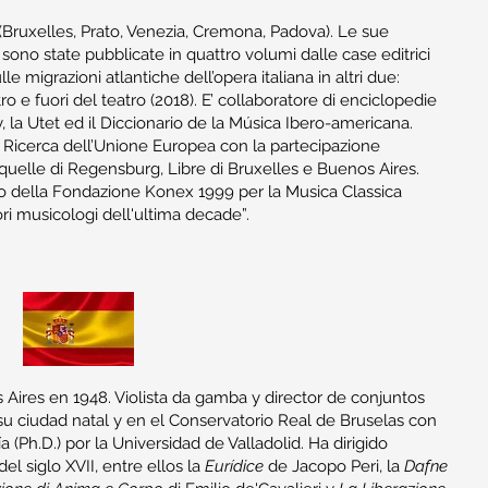
Bruxelles, Prato, Venezia, Cremona, Padova). Le sue
no state pubblicate in quattro volumi dalle case editrici
e migrazioni atlantiche dell’opera italiana in altri due:
 e fuori del teatro (2018). E’ collaboratore di enciclopedie
, la Utet ed il Diccionario de la Música Ibero-americana.
di Ricerca dell’Unione Europea con la partecipazione
e quelle di Regensburg, Libre di Bruxelles e Buenos Aires.
rito della Fondazione Konex 1999 per la Musica Classica
i musicologi dell'ultima decade”.
Aires en 1948. Violista da gamba y director de conjuntos
su ciudad natal y en el Conservatorio Real de Bruselas con
(Ph.D.) por la Universidad de Valladolid. Ha dirigido
 siglo XVII, entre ellos la
Eurídice
de Jacopo Peri, la
Dafne