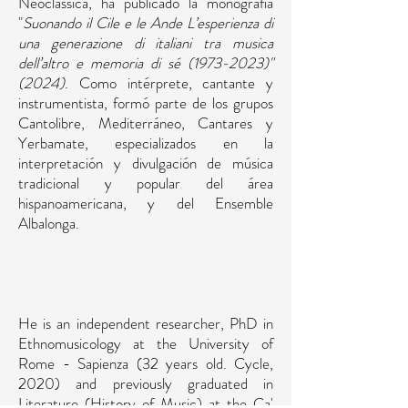
Neoclassica, ha publicado la monografía
"
Suonando il Cile e le Ande L’esperienza di
una generazione di italiani tra musica
dell’altro e memoria di sé
(1973-2023)
"
(2024)
. Como intérprete, cantante y
instrumentista, formó parte de los grupos
Cantolibre, Mediterráneo, Cantares y
Yerbamate, especializados en la
interpretación y divulgación de música
tradicional y popular del área
hispanoamericana, y del Ensemble
Albalonga.
He is an independent researcher, PhD in
Ethnomusicology at the University of
Rome - Sapienza (32 years old. Cycle,
2020) and previously graduated in
Literature (History of Music) at the Ca'